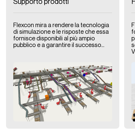
Supporto prodotti
Flexcon mira a rendere la tecnologia
F
di simulazione e le risposte che essa
f
fornisce disponibili al più ampio
p
pubblico e a garantire il successo…
s
V