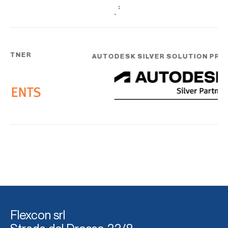
RTNER
AUTODESK SILVER SOLUTION PROVI
Flexcon srl