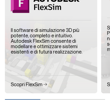
S
Il software di simulazione 3D più
P
potente, completo e intuitivo.
n
Autodesk FlexSim consente di
s
modellare e ottimizzare sistemi
m
esistenti e di futura realizzazione.
Scopri FlexSim
S