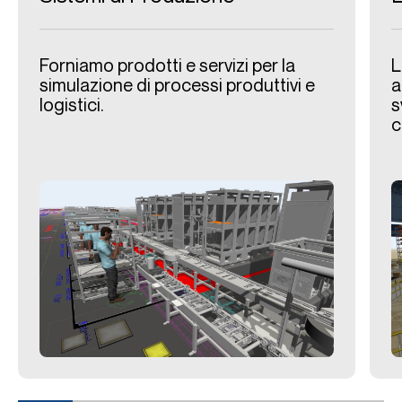
Forniamo prodotti e servizi per la
L
simulazione di processi produttivi e
a
logistici.
s
c