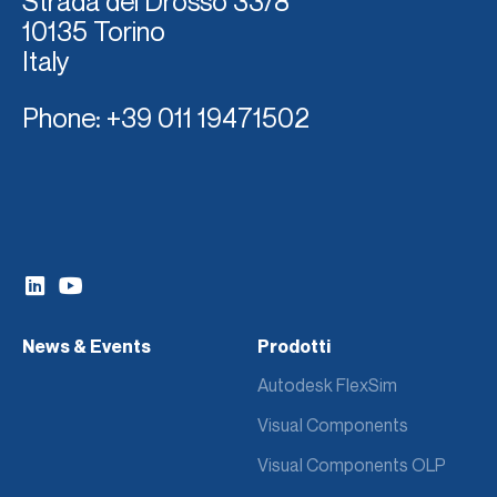
Strada del Dross
o 33/8
10135 Torino
Italy
Phone
: +39 011 19471502
News & Events
Prodotti
Autodesk FlexSim
Visual Components
Visual Components OLP