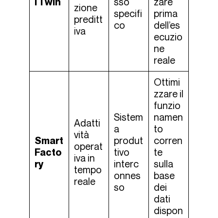
l Twin
sso
zare
zione
specifi
prima
preditt
co
dell’es
iva
ecuzio
ne
reale
Ottimi
zzare il
funzio
Sistem
namen
Adatti
a
to
vità
Smart
produt
corren
operat
Facto
tivo
te
iva in
ry
interc
sulla
tempo
onnes
base
reale
so
dei
dati
dispon