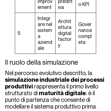
improv
preditt
o KPI
ement
iva
Integr
Archit
are nel
Gover
ettura
sistem
nance
5
digital
a
compl
factor
aziend
eta
y
ale
Il ruolo della simulazione
Nel percorso evolutivo descritto, la
simulazione industriale dei processi
produttivi
rappresenta il primo livello
strutturato di
maturità digitale
: è il
punto di partenza che consente di
modellare il sistema produttivo prima