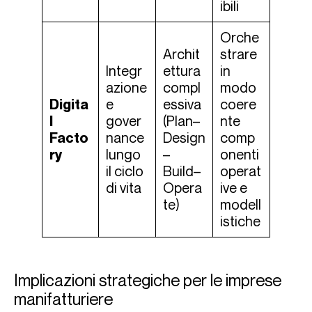
ibili
Orche
Archit
strare
Integr
ettura
in
azione
compl
modo
Digita
e
essiva
coere
l
gover
(Plan–
nte
Facto
nance
Design
comp
ry
lungo
–
onenti
il ciclo
Build–
operat
di vita
Opera
ive e
te)
modell
istiche
Implicazioni strategiche per le imprese
manifatturiere