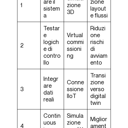
are il
zione
1
zione
sistem
layout
3D
a
e flussi
Testar
Riduzi
e
Virtual
one
logich
commi
rischi
2
e di
ssioni
di
contro
ng
avviam
llo
ento
Transi
Integr
Conne
zione
are
3
ssione
verso
dati
IIoT
digital
reali
twin
Contin
Simula
Miglior
uous
zione
4
ament