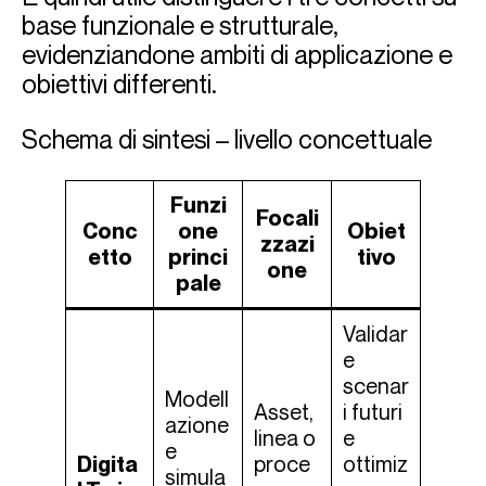
base funzionale e strutturale,
evidenziandone ambiti di applicazione e
obiettivi differenti.
Schema di sintesi – livello concettuale
Funzi
Focali
Conc
one
Obiet
zzazi
etto
princi
tivo
one
pale
Validar
e
scenar
Modell
Asset,
i futuri
azione
linea o
e
e
Digita
proce
ottimiz
simula